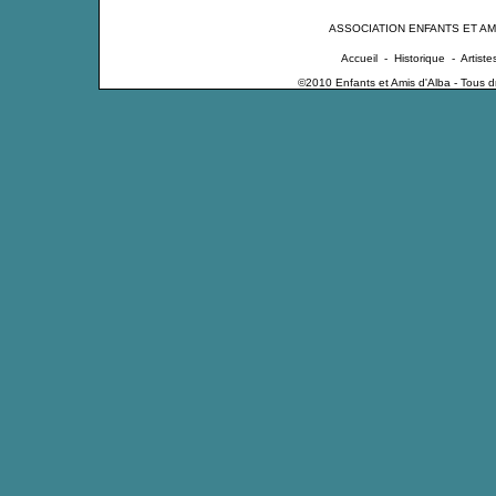
ASSOCIATION ENFANTS ET AM
Accueil
-
Historique
-
Artiste
©2010 Enfants et Amis d'Alba - Tous dro